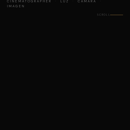
CINEMATOGRAPHER · LUZ · CÁMARA ·
IMAGEN
SCROLL
SOBRE
+6M
SEGUIDORES EN REDES SOCIALES
+100
SPOTS PUBLICITARIOS